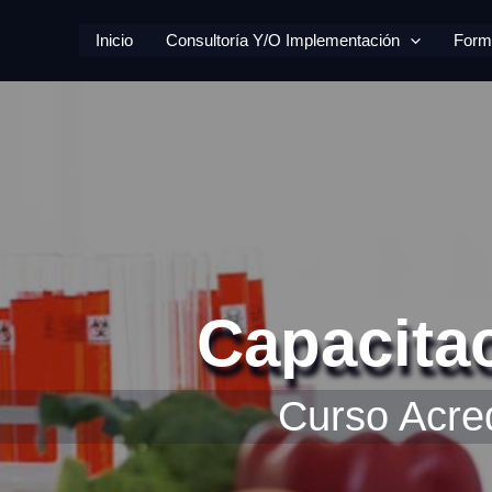
Ir
Inicio
Consultoría Y/o Implementación
Form
al
contenido
Capacita
Curso Acre