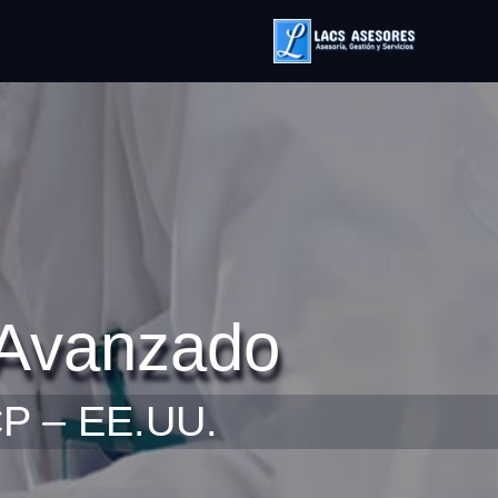
Avanzado
CP – EE.UU.