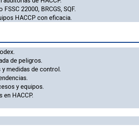
n auditorías de HACCP.
mo FSSC 22000, BRCGS, SQF.
quipos HACCP con eficacia.
Codex.
ada de peligros.
s y medidas de control.
tendencias.
esos y equipos.
as en HACCP.